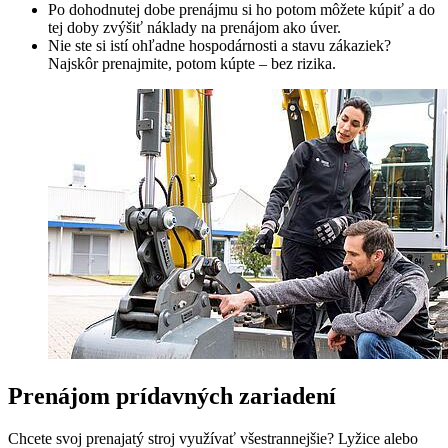
Po dohodnutej dobe prenájmu si ho potom môžete kúpiť a do
tej doby zvýšiť náklady na prenájom ako úver.
Nie ste si istí ohľadne hospodárnosti a stavu zákaziek?
Najskôr prenajmite, potom kúpte – bez rizika.
Prenájom prídavných zariadení
Chcete svoj prenajatý stroj využívať všestrannejšie? Lyžice alebo