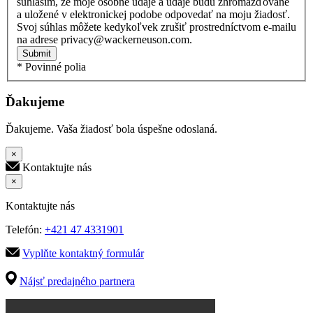
súhlasím, že moje osobné údaje a údaje budú zhromažďované
a uložené v elektronickej podobe odpovedať na moju žiadosť.
Svoj súhlas môžete kedykoľvek zrušiť prostredníctvom e-mailu
na adrese privacy@wackerneuson.com.
Submit
* Povinné polia
Ďakujeme
Ďakujeme. Vaša žiadosť bola úspešne odoslaná.
×
Kontaktujte nás
×
Kontaktujte nás
Telefón:
+421 47 4331901
Vyplňte kontaktný formulár
Nájsť predajného partnera