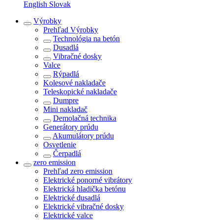
English
Slovak
Výrobky
Prehľad
Výrobky
Technológia na betón
Dusadlá
Vibračné dosky
Valce
Rýpadlá
Kolesové nakladače
Teleskopické nakladače
Dumpre
Mini nakladač
Demolačná technika
Generátory prúdu
Akumulátory prúdu
Osvetlenie
Čerpadlá
zero emission
Prehľad
zero emission
Elektrické ponorné vibrátory
Elektrická hladička betónu
Elektrické dusadlá
Elektrické vibračné dosky
Elektrické valce