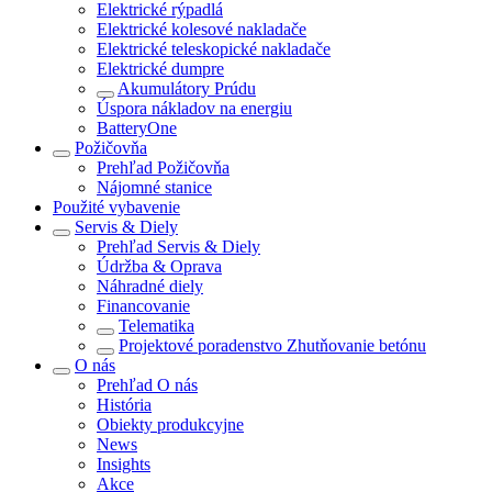
Elektrické rýpadlá
Elektrické kolesové nakladače
Elektrické teleskopické nakladače
Elektrické dumpre
Akumulátory Prúdu
Úspora nákladov na energiu
BatteryOne
Požičovňa
Prehľad
Požičovňa
Nájomné stanice
Použité vybavenie
Servis & Diely
Prehľad
Servis & Diely
Údržba & Oprava
Náhradné diely
Financovanie
Telematika
Projektové poradenstvo Zhutňovanie betónu
O nás
Prehľad
O nás
História
Obiekty produkcyjne
News
Insights
Akce