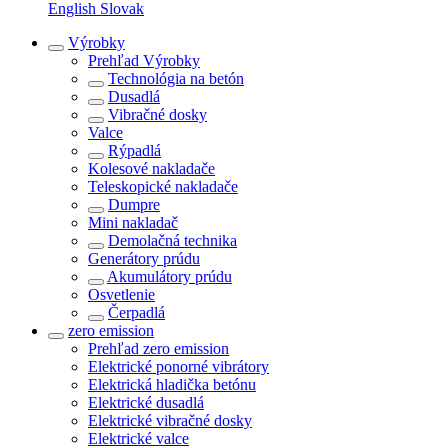
English
Slovak
Výrobky
Prehľad
Výrobky
Technológia na betón
Dusadlá
Vibračné dosky
Valce
Rýpadlá
Kolesové nakladače
Teleskopické nakladače
Dumpre
Mini nakladač
Demolačná technika
Generátory prúdu
Akumulátory prúdu
Osvetlenie
Čerpadlá
zero emission
Prehľad
zero emission
Elektrické ponorné vibrátory
Elektrická hladička betónu
Elektrické dusadlá
Elektrické vibračné dosky
Elektrické valce