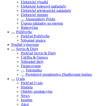
Elektrické rýpadlá
Elektrické kolesové nakladače
Elektrické teleskopické nakladače
Elektrické dumpre
Akumulátory Prúdu
Úspora nákladov na energiu
BatteryOne
Požičovňa
Prehľad
Požičovňa
Nájomné stanice
Použité vybavenie
Servis & Diely
Prehľad
Servis & Diely
Údržba & Oprava
Náhradné diely
Financovanie
Telematika
Projektové poradenstvo Zhutňovanie betónu
O nás
Prehľad
O nás
História
Obiekty produkcyjne
News
Insights
Akce