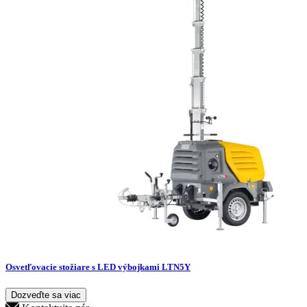
Osvetľovacie stožiare s LED výbojkami LTN5Y
Dozveďte sa viac