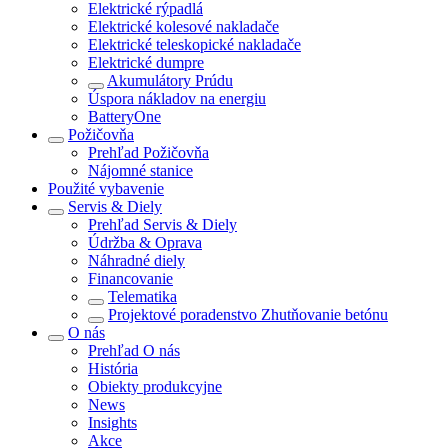
Elektrické rýpadlá
Elektrické kolesové nakladače
Elektrické teleskopické nakladače
Elektrické dumpre
Akumulátory Prúdu
Úspora nákladov na energiu
BatteryOne
Požičovňa
Prehľad
Požičovňa
Nájomné stanice
Použité vybavenie
Servis & Diely
Prehľad
Servis & Diely
Údržba & Oprava
Náhradné diely
Financovanie
Telematika
Projektové poradenstvo Zhutňovanie betónu
O nás
Prehľad
O nás
História
Obiekty produkcyjne
News
Insights
Akce