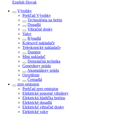
English
Slovak
Výrobky
Prehľad
Výrobky
Technológia na betón
Dusadlá
Vibračné dosky
Valce
Rýpadlá
Kolesové nakladače
Teleskopické nakladače
Dumpre
Mini nakladač
Demolačná technika
Generátory prúdu
Akumulátory prúdu
Osvetlenie
Čerpadlá
zero emission
Prehľad
zero emission
Elektrické ponorné vibrátory
Elektrická hladička betónu
Elektrické dusadlá
Elektrické vibračné dosky
Elektrické valce