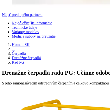
Nájsť predajného partnera
Najdôležitejšie informácie
Technické údaje
Varianty modelov
Médiá a súbory na prevzatie
Home - SK
...
Čerpadlá
Drenážne čerpadlá
Rad PG
Drenážne čerpadlá radu PG: Účinne odober
S jeho samonasávacím odstredivým čerpaním a celkovo kompaktnou veľ