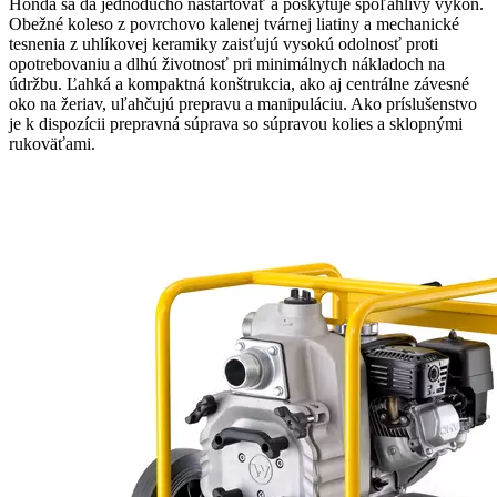
Honda sa dá jednoducho naštartovať a poskytuje spoľahlivý výkon.
Obežné koleso z povrchovo kalenej tvárnej liatiny a mechanické
tesnenia z uhlíkovej keramiky zaisťujú vysokú odolnosť proti
opotrebovaniu a dlhú životnosť pri minimálnych nákladoch na
údržbu. Ľahká a kompaktná konštrukcia, ako aj centrálne závesné
oko na žeriav, uľahčujú prepravu a manipuláciu. Ako príslušenstvo
je k dispozícii prepravná súprava so súpravou kolies a sklopnými
rukoväťami.