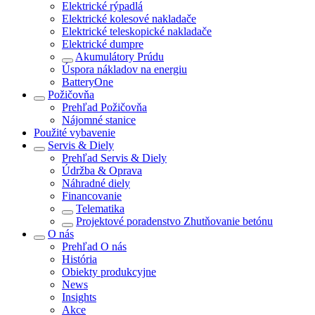
Elektrické rýpadlá
Elektrické kolesové nakladače
Elektrické teleskopické nakladače
Elektrické dumpre
Akumulátory Prúdu
Úspora nákladov na energiu
BatteryOne
Požičovňa
Prehľad
Požičovňa
Nájomné stanice
Použité vybavenie
Servis & Diely
Prehľad
Servis & Diely
Údržba & Oprava
Náhradné diely
Financovanie
Telematika
Projektové poradenstvo Zhutňovanie betónu
O nás
Prehľad
O nás
História
Obiekty produkcyjne
News
Insights
Akce