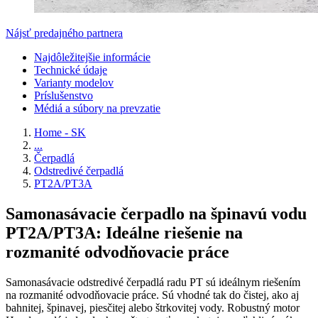
Nájsť predajného partnera
Najdôležitejšie informácie
Technické údaje
Varianty modelov
Príslušenstvo
Médiá a súbory na prevzatie
Home - SK
...
Čerpadlá
Odstredivé čerpadlá
PT2A/PT3A
Samonasávacie čerpadlo na špinavú vodu
PT2A/PT3A: Ideálne riešenie na
rozmanité odvodňovacie práce
Samonasávacie odstredivé čerpadlá radu PT sú ideálnym riešením
na rozmanité odvodňovacie práce. Sú vhodné tak do čistej, ako aj
bahnitej, špinavej, piesčitej alebo štrkovitej vody. Robustný motor