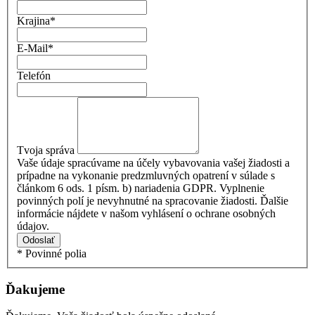
Krajina
*
E-Mail
*
Telefón
Tvoja správa
Vaše údaje spracúvame na účely vybavovania vašej žiadosti a
prípadne na vykonanie predzmluvných opatrení v súlade s
článkom 6 ods. 1 písm. b) nariadenia GDPR. Vyplnenie
povinných polí je nevyhnutné na spracovanie žiadosti. Ďalšie
informácie nájdete v našom vyhlásení o ochrane osobných
údajov.
Odoslať
* Povinné polia
Ďakujeme