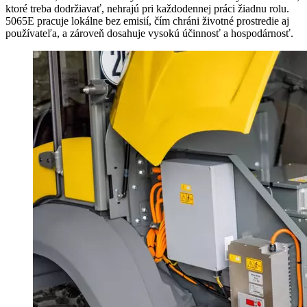
ktoré treba dodržiavať, nehrajú pri každodennej práci žiadnu rolu.
5065E pracuje lokálne bez emisií, čím chráni životné prostredie aj
používateľa, a zároveň dosahuje vysokú účinnosť a hospodárnosť.