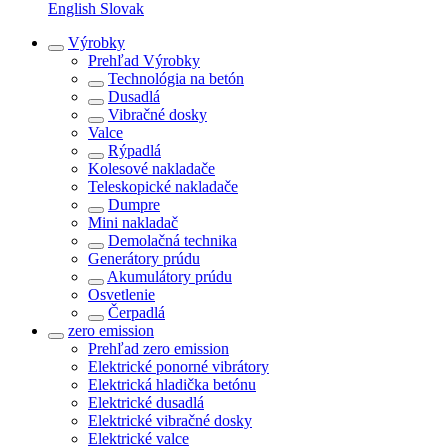
English
Slovak
Výrobky
Prehľad
Výrobky
Technológia na betón
Dusadlá
Vibračné dosky
Valce
Rýpadlá
Kolesové nakladače
Teleskopické nakladače
Dumpre
Mini nakladač
Demolačná technika
Generátory prúdu
Akumulátory prúdu
Osvetlenie
Čerpadlá
zero emission
Prehľad
zero emission
Elektrické ponorné vibrátory
Elektrická hladička betónu
Elektrické dusadlá
Elektrické vibračné dosky
Elektrické valce