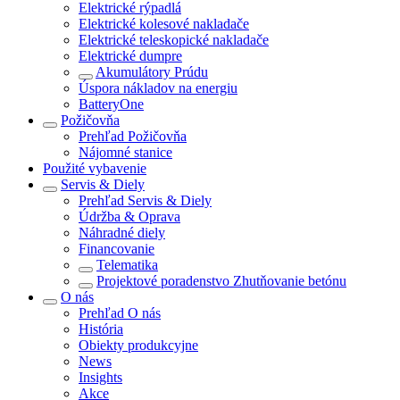
Elektrické rýpadlá
Elektrické kolesové nakladače
Elektrické teleskopické nakladače
Elektrické dumpre
Akumulátory Prúdu
Úspora nákladov na energiu
BatteryOne
Požičovňa
Prehľad
Požičovňa
Nájomné stanice
Použité vybavenie
Servis & Diely
Prehľad
Servis & Diely
Údržba & Oprava
Náhradné diely
Financovanie
Telematika
Projektové poradenstvo Zhutňovanie betónu
O nás
Prehľad
O nás
História
Obiekty produkcyjne
News
Insights
Akce