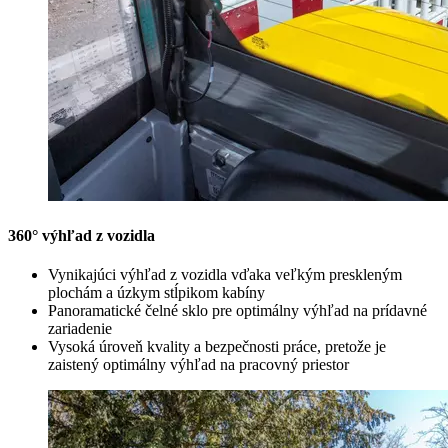
360° výhľad z vozidla
Vynikajúci výhľad z vozidla vďaka veľkým preskleným
plochám a úzkym stĺpikom kabíny
Panoramatické čelné sklo pre optimálny výhľad na prídavné
zariadenie
Vysoká úroveň kvality a bezpečnosti práce, pretože je
zaistený optimálny výhľad na pracovný priestor