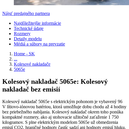
Nájsť predajného partnera
Najdôležitejšie informácie
Technické údaje
Rozmery
Detaily modelu
Médiá a súbory na prevzatie
Home - SK
...
Kolesové nakladače
5065e
Kolesový nakladač 5065e: Kolesový
nakladač bez emisií
Kolesový nakladač 5065e s elektrickým pohonom je vybavený 96
V lítiovo-iónovou batériou, ktorá umožňuje dobu chodu až 4 hodiny
bez priebežného nabíjania. Kolesový nakladač okrem toho ponúka
kompaktné rozmery, ako aj stohovacie užitočné zaťaženie 1 750
kilogramov. S plne elektrickým modelom 5065e už obmedzenia
emisií CO2, hraničné hodnoty častíc sadzí ani hodnoty emisií hluku,