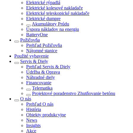
Elektrické rýpadlá
Elektrické kolesové nakladače
Elektrické teleskopické nakladače
Elektrické dumpre
Akumulátory Prúdu
Úspora nákladov na energiu
BatteryOne
Požičovňa
Prehľad
Požičovňa
Nájomné stanice
Použité vybavenie
Servis & Diely
Prehľad
Servis & Diely
Údržba & Oprava
Náhradné diely
Financovanie
Telematika
Projektové poradenstvo Zhutňovanie betónu
O nás
Prehľad
O nás
História
Obiekty produkcyjne
News
Insights
Akce