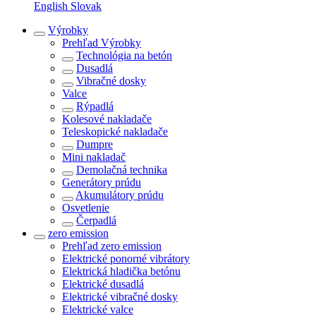
English
Slovak
Výrobky
Prehľad
Výrobky
Technológia na betón
Dusadlá
Vibračné dosky
Valce
Rýpadlá
Kolesové nakladače
Teleskopické nakladače
Dumpre
Mini nakladač
Demolačná technika
Generátory prúdu
Akumulátory prúdu
Osvetlenie
Čerpadlá
zero emission
Prehľad
zero emission
Elektrické ponorné vibrátory
Elektrická hladička betónu
Elektrické dusadlá
Elektrické vibračné dosky
Elektrické valce