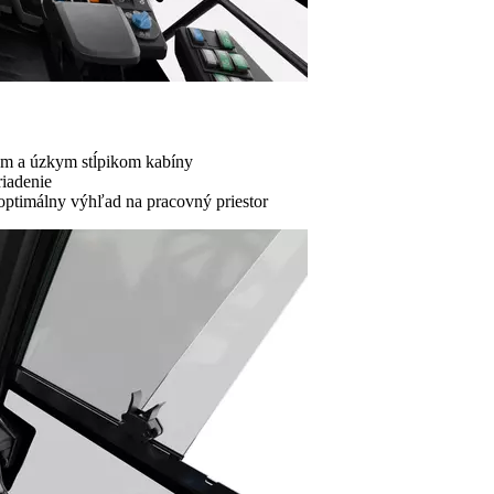
ám a úzkym stĺpikom kabíny
riadenie
 optimálny výhľad na pracovný priestor