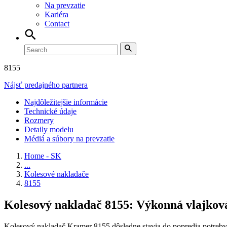
Na prevzatie
Kariéra
Contact
8
155
Nájsť predajného partnera
Najdôležitejšie informácie
Technické údaje
Rozmery
Detaily modelu
Médiá a súbory na prevzatie
Home - SK
...
Kolesové nakladače
8155
Kolesový nakladač 8155: Výkonná vlajkov
Kolesový nakladač Kramer 8155 dôsledne stavia do popredia potreby