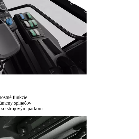
nostné funkcie
zámeny spínačov
 so strojovým parkom