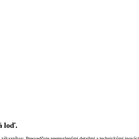
á loď.
 zákazníkov. Presvedčuje premyslenými detailmi a technickými inovác