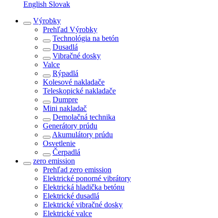
English
Slovak
Výrobky
Prehľad
Výrobky
Technológia na betón
Dusadlá
Vibračné dosky
Valce
Rýpadlá
Kolesové nakladače
Teleskopické nakladače
Dumpre
Mini nakladač
Demolačná technika
Generátory prúdu
Akumulátory prúdu
Osvetlenie
Čerpadlá
zero emission
Prehľad
zero emission
Elektrické ponorné vibrátory
Elektrická hladička betónu
Elektrické dusadlá
Elektrické vibračné dosky
Elektrické valce