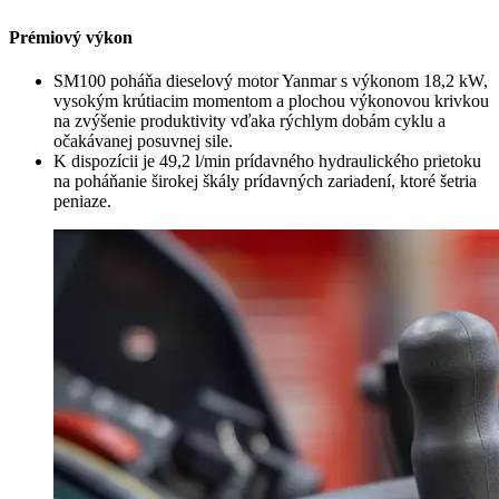
Prémiový výkon
SM100 poháňa dieselový motor Yanmar s výkonom 18,2 kW,
vysokým krútiacim momentom a plochou výkonovou krivkou
na zvýšenie produktivity vďaka rýchlym dobám cyklu a
očakávanej posuvnej sile.
K dispozícii je 49,2 l/min prídavného hydraulického prietoku
na poháňanie širokej škály prídavných zariadení, ktoré šetria
peniaze.