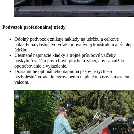
Podvozok profesionálnej triedy
Odolný podvozok znižuje náklady na údržbu a celkové
náklady na vlastníctvo vďaka inovatívnej konštrukcii a rýchlej
údržbe.
Utesnené napínacie kladky a trojité prírubové valčeky
poskytujú väčšiu povrchovú plochu a záber, aby sa znížilo
opotrebovanie a vyjazdenie.
Dosiahnutie optimálneho napnutia pásov je rýchle a
bezbolestné vďaka integrovanému napínaču pásov s mazacím
valcom.