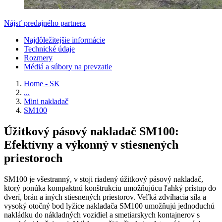
Nájsť predajného partnera
Najdôležitejšie informácie
Technické údaje
Rozmery
Médiá a súbory na prevzatie
Home - SK
...
Mini nakladač
SM100
Úžitkový pásový nakladač SM100:
Efektívny a výkonný v stiesnených
priestoroch
SM100 je všestranný, v stoji riadený úžitkový pásový nakladač,
ktorý ponúka kompaktnú konštrukciu umožňujúcu ľahký prístup do
dverí, brán a iných stiesnených priestorov. Veľká zdvíhacia sila a
vysoký otočný bod lyžice nakladača SM100 umožňujú jednoduchú
nakládku do nákladných vozidiel a smetiarskych kontajnerov s