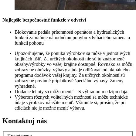
Najlepšie bezpečnostné funkcie v odvetví
Blokovanie pedála prítomnosti operátora a hydraulických
funkcií zabraňuje náhodnému pohybu zdvíhacieho ramena a
funkcií pohonu
Upozorňujeme, že ponuka výrobkov sa môže v jednotlivých
krajinách líšiť. Za určitých okolností nie sú tu znázornené
obsahy/výrobky vo vašej krajine dostupné. Rovnako sa môžu
zobrazené obrázky, výbavy a údaje odlišovať od aktuálneho
programu dodávok vašej krajiny. Za určitých okolností sú
zobrazené povinné príplatkové špeciálne výbavy. Zmeny
vyhradené.
Dodacie lehoty sa môžu meniť – S výhradou medzipredaja.
Výberom rôznych voliteľných možností sa môžu technické
údaje výrobkov náležite meniť. Všimnite si, prosím, že pri
edíciách nie je možné meniť výbavu.
Kontaktuj nás
Krstné meno