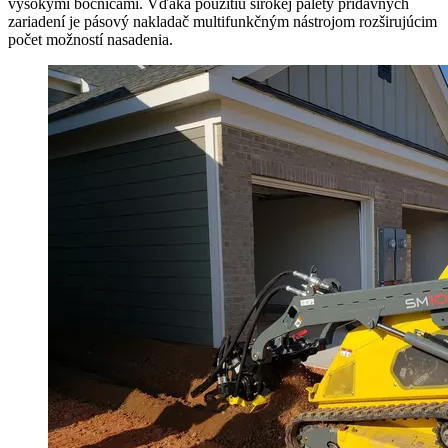
vysokými bočnicami. Vďaka použitiu širokej palety prídavných
zariadení je pásový nakladač multifunkčným nástrojom rozširujúcim
počet možností nasadenia.