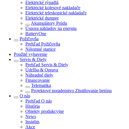
Elektrické rýpadlá
Elektrické kolesové nakladače
Elektrické teleskopické nakladače
Elektrické dumpre
Akumulátory Prúdu
Úspora nákladov na energiu
BatteryOne
Požičovňa
Prehľad
Požičovňa
Nájomné stanice
Použité vybavenie
Servis & Diely
Prehľad
Servis & Diely
Údržba & Oprava
Náhradné diely
Financovanie
Telematika
Projektové poradenstvo Zhutňovanie betónu
O nás
Prehľad
O nás
História
Obiekty produkcyjne
News
Insights
Akce