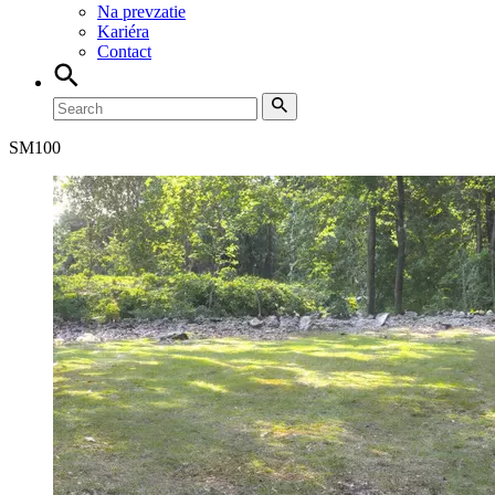
Na prevzatie
Kariéra
Contact
SM
100