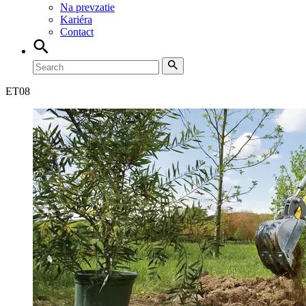
Na prevzatie
Kariéra
Contact
ET
08