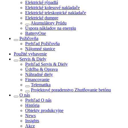
Elektrické rýpadlá
Elektrické kolesové nakladače
Elektrické teleskopické nakladače
Elektrické dumpre
Akumulátory Prúdu
Úspora nákladov na energiu
BatteryOne
Požičovňa
Prehľad
Požičovňa
Nájomné stanice
Použité vybavenie
Servis & Diely
Prehľad
Servis & Diely
Údržba & Oprava
Náhradné diely
Financovanie
Telematika
Projektové poradenstvo Zhutňovanie betónu
O nás
Prehľad
O nás
História
Obiekty produkcyjne
News
Insights
Akce