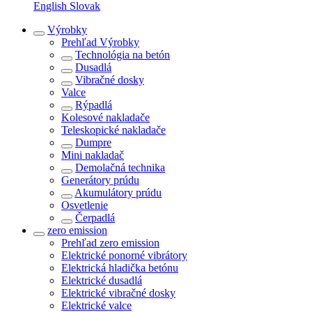
English
Slovak
Výrobky
Prehľad
Výrobky
Technológia na betón
Dusadlá
Vibračné dosky
Valce
Rýpadlá
Kolesové nakladače
Teleskopické nakladače
Dumpre
Mini nakladač
Demolačná technika
Generátory prúdu
Akumulátory prúdu
Osvetlenie
Čerpadlá
zero emission
Prehľad
zero emission
Elektrické ponorné vibrátory
Elektrická hladička betónu
Elektrické dusadlá
Elektrické vibračné dosky
Elektrické valce