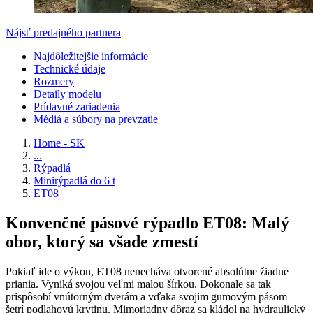
Nájsť predajného partnera
Najdôležitejšie informácie
Technické údaje
Rozmery
Detaily modelu
Prídavné zariadenia
Médiá a súbory na prevzatie
Home - SK
...
Rýpadlá
Minirýpadlá do 6 t
ET08
Konvenčné pásové rýpadlo ET08: Malý
obor, ktorý sa všade zmestí
Pokiaľ ide o výkon, ET08 nenecháva otvorené absolútne žiadne
priania. Vyniká svojou veľmi malou šírkou. Dokonale sa tak
prispôsobí vnútorným dverám a vďaka svojim gumovým pásom
šetrí podlahovú krytinu. Mimoriadny dôraz sa kládol na hydraulický