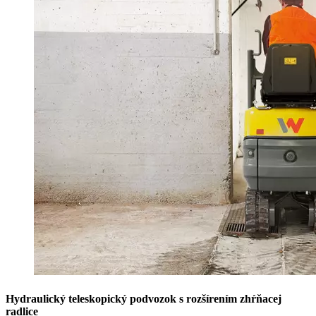
Hydraulický teleskopický podvozok s rozšírením zhŕňacej
radlice