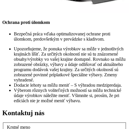
Ochrana proti úlomkom
Bezpečná práca vďaka optimalizovanej ochrane proti
úlomkom, predovšetkým v prevádzke s kladivom.
Upozorňujeme, že ponuka výrobkov sa môže v jednotlivých
krajinách líšiť. Za určitých okolností nie sú tu znázornené
obsahy/výrobky vo vašej krajine dostupné. Rovnako sa môžu
zobrazené obrázky, výbavy a údaje odlišovať od aktuálneho
programu dodávok vašej krajiny. Za určitých okolností sú
zobrazené povinné príplatkové špeciálne výbavy. Zmeny
vyhradené.
Dodacie lehoty sa môžu meniť – S výhradou medzipredaja.
Výberom rôznych voliteľných možností sa môžu technické
údaje výrobkov náležite meniť. Všimnite si, prosím, že pri
edíciách nie je možné meniť výbavu.
Kontaktuj nás
Krstné meno