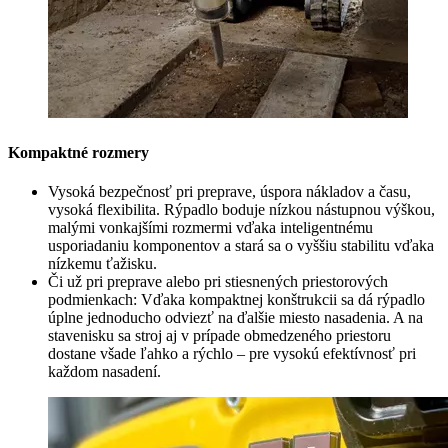
Kompaktné rozmery
Vysoká bezpečnosť pri preprave, úspora nákladov a času,
vysoká flexibilita. Rýpadlo boduje nízkou nástupnou výškou,
malými vonkajšími rozmermi vďaka inteligentnému
usporiadaniu komponentov a stará sa o vyššiu stabilitu vďaka
nízkemu ťažisku.
Či už pri preprave alebo pri stiesnených priestorových
podmienkach: Vďaka kompaktnej konštrukcii sa dá rýpadlo
úplne jednoducho odviezť na ďalšie miesto nasadenia. A na
stavenisku sa stroj aj v prípade obmedzeného priestoru
dostane všade ľahko a rýchlo – pre vysokú efektívnosť pri
každom nasadení.