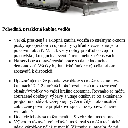
Pohodlná, presklená kabína vodiča
Veľká, presklená a sklopná kabína vodiča so strešným oknom
poskytuje operátorovi optimálny výhľad z vozidla na jeho
pracovnú oblasť. Má tak vždy dobrý prehľad o svojom
pracovisku, kolegoch a eventuálnych nebezpečenstvách.
Na servisné a opravárenské práce sa dá jednoducho
demontovať. Všetky hydraulické funkcie rýpadla pritom
zostávajú k dispozícii.
Upozorňujeme, že ponuka výrobkov sa môže v jednotlivých
krajinách líšiť. Za určitých okolností nie sú tu znázornené
obsahy/výrobky vo vašej krajine dostupné. Rovnako sa môžu
zobrazené obrázky, výbavy a údaje odlišovať od aktuálneho
programu dodávok vašej krajiny. Za určitých okolností sú
zobrazené povinné príplatkové špeciálne výbavy. Zmeny
vyhradené.
Dodacie lehoty sa môžu meniť – S výhradou medzipredaja.
Výberom rôznych voliteľných možností sa môžu technické
údaje výrobkov náležite meniť. Všimnite si, prosím, že pri