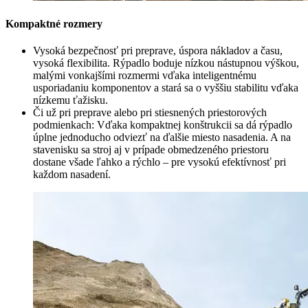
Kompaktné rozmery
Vysoká bezpečnosť pri preprave, úspora nákladov a času,
vysoká flexibilita. Rýpadlo boduje nízkou nástupnou výškou,
malými vonkajšími rozmermi vďaka inteligentnému
usporiadaniu komponentov a stará sa o vyššiu stabilitu vďaka
nízkemu ťažisku.
Či už pri preprave alebo pri stiesnených priestorových
podmienkach: Vďaka kompaktnej konštrukcii sa dá rýpadlo
úplne jednoducho odviezť na ďalšie miesto nasadenia. A na
stavenisku sa stroj aj v prípade obmedzeného priestoru
dostane všade ľahko a rýchlo – pre vysokú efektívnosť pri
každom nasadení.