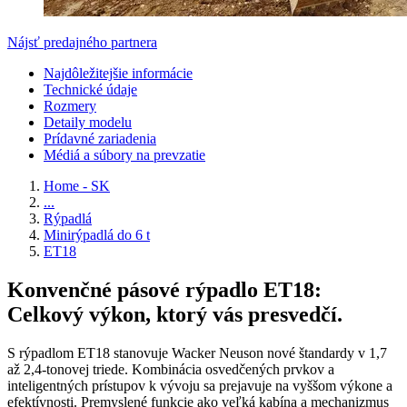
Nájsť predajného partnera
Najdôležitejšie informácie
Technické údaje
Rozmery
Detaily modelu
Prídavné zariadenia
Médiá a súbory na prevzatie
Home - SK
...
Rýpadlá
Minirýpadlá do 6 t
ET18
Konvenčné pásové rýpadlo ET18:
Celkový výkon, ktorý vás presvedčí.
S rýpadlom ET18 stanovuje Wacker Neuson nové štandardy v 1,7
až 2,4-tonovej triede. Kombinácia osvedčených prvkov a
inteligentných prístupov k vývoju sa prejavuje na vyššom výkone a
efektívnosti. Premyslené funkcie ako veľká kabína a mechanizmus