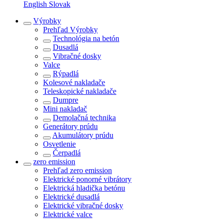
English
Slovak
Výrobky
Prehľad
Výrobky
Technológia na betón
Dusadlá
Vibračné dosky
Valce
Rýpadlá
Kolesové nakladače
Teleskopické nakladače
Dumpre
Mini nakladač
Demolačná technika
Generátory prúdu
Akumulátory prúdu
Osvetlenie
Čerpadlá
zero emission
Prehľad
zero emission
Elektrické ponorné vibrátory
Elektrická hladička betónu
Elektrické dusadlá
Elektrické vibračné dosky
Elektrické valce