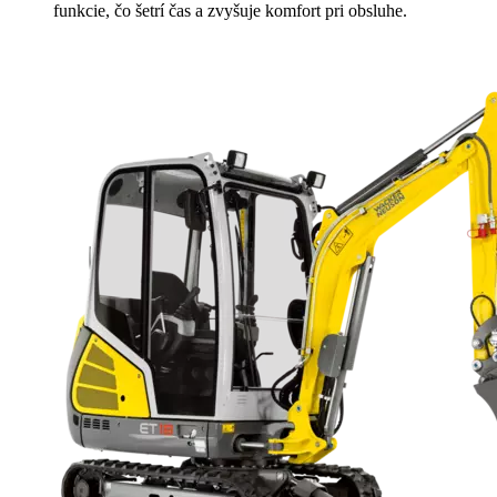
funkcie, čo šetrí čas a zvyšuje komfort pri obsluhe.