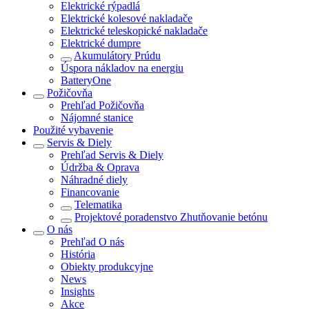
Elektrické rýpadlá
Elektrické kolesové nakladače
Elektrické teleskopické nakladače
Elektrické dumpre
Akumulátory Prúdu
Úspora nákladov na energiu
BatteryOne
Požičovňa
Prehľad
Požičovňa
Nájomné stanice
Použité vybavenie
Servis & Diely
Prehľad
Servis & Diely
Údržba & Oprava
Náhradné diely
Financovanie
Telematika
Projektové poradenstvo Zhutňovanie betónu
O nás
Prehľad
O nás
História
Obiekty produkcyjne
News
Insights
Akce