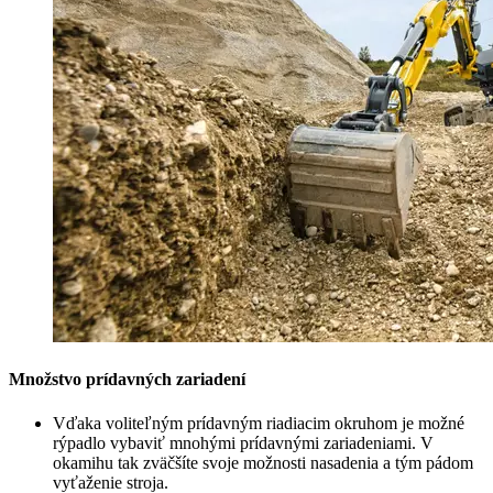
Množstvo prídavných zariadení
Vďaka voliteľným prídavným riadiacim okruhom je možné
rýpadlo vybaviť mnohými prídavnými zariadeniami. V
okamihu tak zväčšíte svoje možnosti nasadenia a tým pádom
vyťaženie stroja.