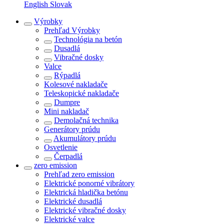
English
Slovak
Výrobky
Prehľad
Výrobky
Technológia na betón
Dusadlá
Vibračné dosky
Valce
Rýpadlá
Kolesové nakladače
Teleskopické nakladače
Dumpre
Mini nakladač
Demolačná technika
Generátory prúdu
Akumulátory prúdu
Osvetlenie
Čerpadlá
zero emission
Prehľad
zero emission
Elektrické ponorné vibrátory
Elektrická hladička betónu
Elektrické dusadlá
Elektrické vibračné dosky
Elektrické valce