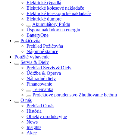
Elektrické rýpadlá
Elektrické kolesové nakladače
Elektrické teleskopické nakladače
Elektrické dumpre
Akumulátory Prúdu
Úspora nákladov na energiu
BatteryOne
Požičovňa
Prehľad
Požičovňa
Nájomné stanice
Použité vybavenie
Servis & Diely
Prehľad
Servis & Diely
Údržba & Oprava
Náhradné diely
Financovanie
Telematika
Projektové poradenstvo Zhutňovanie betónu
O nás
Prehľad
O nás
História
Obiekty produkcyjne
News
Insights
Akce