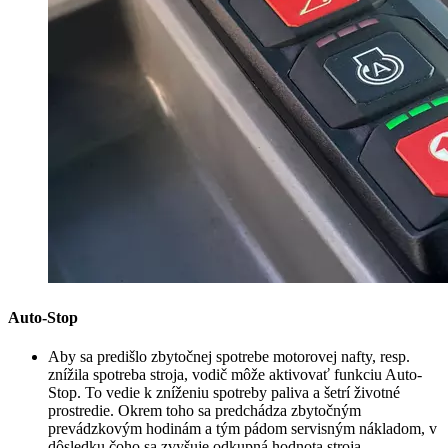
Auto-Stop
Aby sa predišlo zbytočnej spotrebe motorovej nafty, resp.
znížila spotreba stroja, vodič môže aktivovať funkciu Auto-
Stop. To vedie k zníženiu spotreby paliva a šetrí životné
prostredie. Okrem toho sa predchádza zbytočným
prevádzkovým hodinám a tým pádom servisným nákladom, v
dôsledku čoho sa zvyšuje odkupná hodnota stroja.