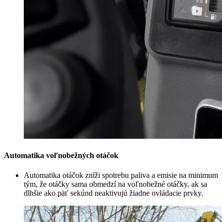
Automatika voľnobežných otáčok
Automatika otáčok zníži spotrebu paliva a emisie na minimum
tým, že otáčky sama obmedzí na voľnobežné otáčky, ak sa
dlhšie ako päť sekúnd neaktivujú žiadne ovládacie prvky.