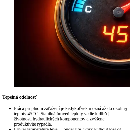
Tepelná odolnosť
Práca pri plnom zaťažení je kedykoľvek možná až do okolitej
teploty 45 °C. Stabilná úroveň teploty vedie k dlhšej
životnosti hydraulických komponentov a zvýšenej
produktivite rýpadla.
Lower temperature level - longer life, work without loss of