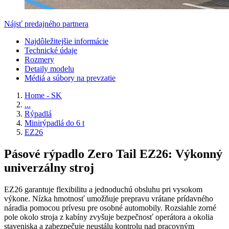
Nájsť predajného partnera
Najdôležitejšie informácie
Technické údaje
Rozmery
Detaily modelu
Médiá a súbory na prevzatie
Home - SK
...
Rýpadlá
Minirýpadlá do 6 t
EZ26
Pásové rýpadlo Zero Tail EZ26: Výkonný
univerzálny stroj
EZ26 garantuje flexibilitu a jednoduchú obsluhu pri vysokom
výkone. Nízka hmotnosť umožňuje prepravu vrátane prídavného
náradia pomocou prívesu pre osobné automobily. Rozsiahle zorné
pole okolo stroja z kabíny zvyšuje bezpečnosť operátora a okolia
staveniska a zabezpečuje neustálu kontrolu nad pracovným