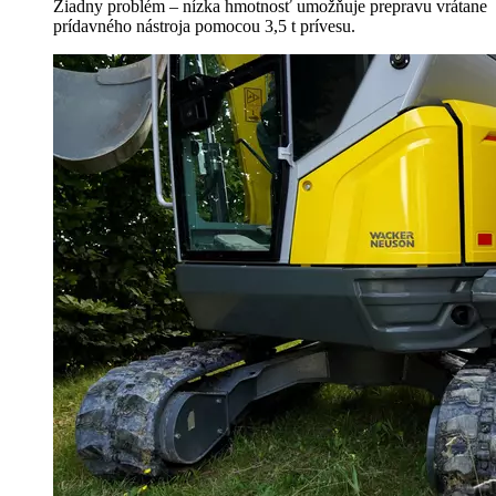
Žiadny problém – nízka hmotnosť umožňuje prepravu vrátane
prídavného nástroja pomocou 3,5 t prívesu.