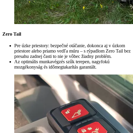
Zero Tail
Pre úzke priestory: bezpečné otáčanie, dokonca aj v úzkom
priestore alebo priamo vedľa múru – s rýpadlom Zero Tail bez
presahu zadnej časti to nie je vôbec žiadny problém.
Az optimális munkavégzés szűk terepen, nagyfokú
mozgékonyság és időmegtakarítás garantált.