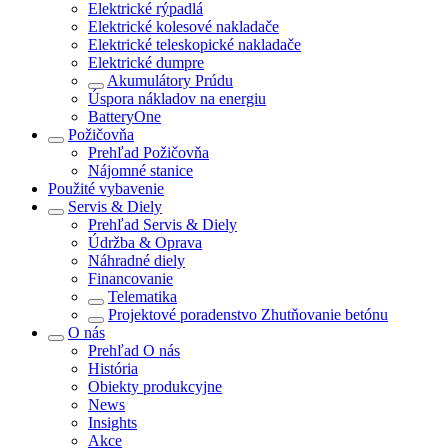
Elektrické rýpadlá
Elektrické kolesové nakladače
Elektrické teleskopické nakladače
Elektrické dumpre
Akumulátory Prúdu
Úspora nákladov na energiu
BatteryOne
Požičovňa
Prehľad
Požičovňa
Nájomné stanice
Použité vybavenie
Servis & Diely
Prehľad
Servis & Diely
Údržba & Oprava
Náhradné diely
Financovanie
Telematika
Projektové poradenstvo Zhutňovanie betónu
O nás
Prehľad
O nás
História
Obiekty produkcyjne
News
Insights
Akce