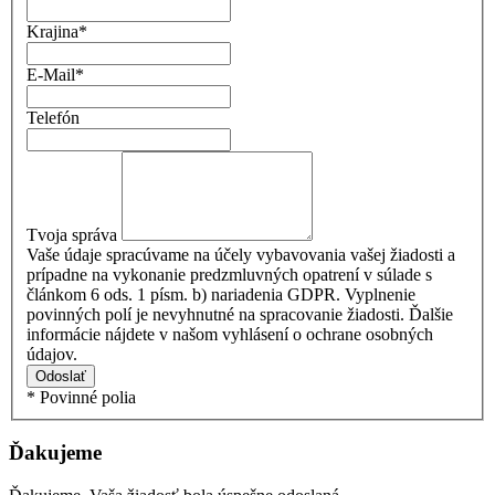
Krajina
*
E-Mail
*
Telefón
Tvoja správa
Vaše údaje spracúvame na účely vybavovania vašej žiadosti a
prípadne na vykonanie predzmluvných opatrení v súlade s
článkom 6 ods. 1 písm. b) nariadenia GDPR. Vyplnenie
povinných polí je nevyhnutné na spracovanie žiadosti. Ďalšie
informácie nájdete v našom vyhlásení o ochrane osobných
údajov.
Odoslať
* Povinné polia
Ďakujeme