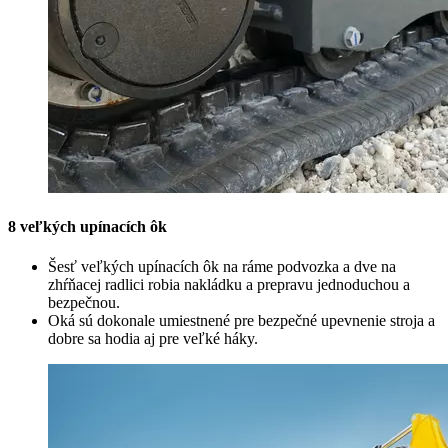
8 veľkých upínacích ôk
Šesť veľkých upínacích ôk na ráme podvozka a dve na
zhŕňacej radlici robia nakládku a prepravu jednoduchou a
bezpečnou.
Oká sú dokonale umiestnené pre bezpečné upevnenie stroja a
dobre sa hodia aj pre veľké háky.