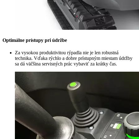
Optimálne prístupy pri údržbe
Za vysokou produktivitou rýpadla nie je len robustná
technika. Vďaka rýchlo a dobre prístupným miestam údržby
sa dá väčšina servisných prác vybaviť za krátky čas.