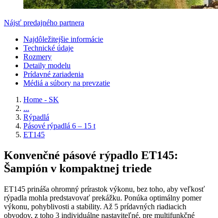
Nájsť predajného partnera
Najdôležitejšie informácie
Technické údaje
Rozmery
Detaily modelu
Prídavné zariadenia
Médiá a súbory na prevzatie
Home - SK
...
Rýpadlá
Pásové rýpadlá 6 – 15 t
ET145
Konvenčné pásové rýpadlo ET145:
Šampión v kompaktnej triede
ET145 prináša ohromný prírastok výkonu, bez toho, aby veľkosť
rýpadla mohla predstavovať prekážku. Ponúka optimálny pomer
výkonu, pohyblivosti a stability. Až 5 prídavných riadiacich
obvodov, z toho 3 individuálne nastaviteľné, pre multifunkčné