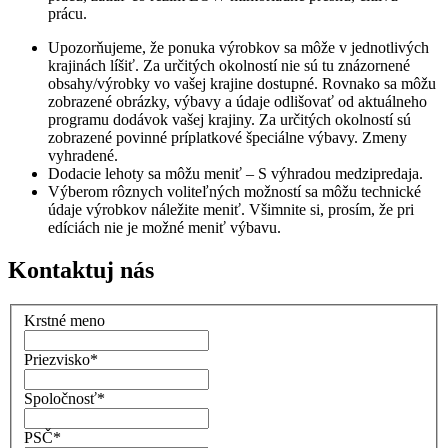
prácu.
Upozorňujeme, že ponuka výrobkov sa môže v jednotlivých
krajinách líšiť. Za určitých okolností nie sú tu znázornené
obsahy/výrobky vo vašej krajine dostupné. Rovnako sa môžu
zobrazené obrázky, výbavy a údaje odlišovať od aktuálneho
programu dodávok vašej krajiny. Za určitých okolností sú
zobrazené povinné príplatkové špeciálne výbavy. Zmeny
vyhradené.
Dodacie lehoty sa môžu meniť – S výhradou medzipredaja.
Výberom rôznych voliteľných možností sa môžu technické
údaje výrobkov náležite meniť. Všimnite si, prosím, že pri
edíciách nie je možné meniť výbavu.
Kontaktuj nás
Krstné meno
Priezvisko
*
Spoločnosť
*
PSČ
*