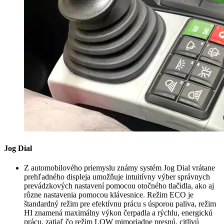
Jog Dial
Z automobilového priemyslu známy systém Jog Dial vrátane
prehľadného displeja umožňuje intuitívny výber správnych
prevádzkových nastavení pomocou otočného tlačidla, ako aj
rôzne nastavenia pomocou klávesnice. Režim ECO je
štandardný režim pre efektívnu prácu s úsporou paliva, režim
HI znamená maximálny výkon čerpadla a rýchlu, energickú
prácu, zatiaľ čo režim LOW mimoriadne presnú, citlivú