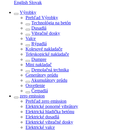
English
Slovak
Výrobky
Prehľad
Výrobky
Technológia na betón
Dusadlá
Vibračné dosky
Valce
Rýpadlá
Kolesové nakladače
Teleskopické nakladače
Dumpre
Mini nakladač
Demolačná technika
Generátory prúdu
Akumulátory prúdu
Osvetlenie
Čerpadlá
zero emission
Prehľad
zero emission
Elektrické ponorné vibrátory
Elektrická hladička betónu
Elektrické dusadlá
Elektrické vibračné dosky
Elektrické valce