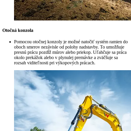
Otočná konzola
Pomocou otočnej konzoly je možné natočiť systém ramien do
oboch smerov nezávisle od polohy nadstavby. To umožňuje
presnú prácu pozdĺž múrov alebo priekop. Uľahčuje sa práca
okolo prekážok alebo v plynulej premávke a zväčšuje sa
rozsah viditeľnosti pri výkopových prácach.