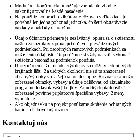
Modulárna konštrukcia umožňuje zariadenie vhodne
nakonfigurovať na každé nasadenie.
Na použitie ponorného vibrátora v rôznych veľkostiach je
potrebná len jedna pohonná jednotka, čo šetrí obstarávacie
náklady a náklady na údržbu.
Údaj o účinnom priemere je nezáväzný, opiera sa o skúsenosti
našich zákazníkov z praxe pri určitých prevádzkových
podmienkach. Pri osobitných rámcových podmienkach sa
môže tento údaj líšiť. Odporúčame si vždy najskôr vykonať
skúšobnú betonáž za podmienok použitia.
Upozorňujeme, že ponuka výrobkov sa môže v jednotlivých
krajinách líšiť. Za určitých okolností nie sú tu znázornené
obsahy/výrobky vo vašej krajine dostupné. Rovnako sa môžu
zobrazené obrázky, výbavy a údaje odlišovať od aktuálneho
programu dodávok vašej krajiny. Za určitých okolností sú
zobrazené povinné príplatkové špeciálne výbavy. Zmeny
vyhradené.
Ako objednávku na projekt ponúkame skrátenie ochranných
hadíc na ľubovoľný rozmer.
Kontaktuj nás