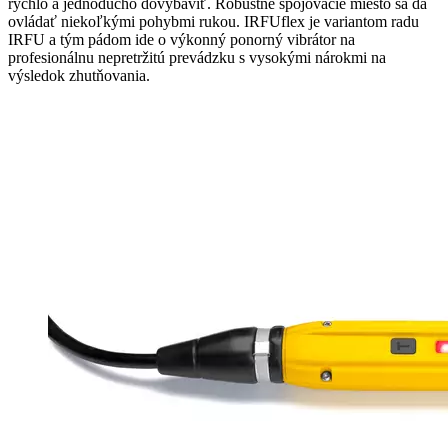
rýchlo a jednoducho dovybaviť. Robustné spojovacie miesto sa dá
ovládať niekoľkými pohybmi rukou. IRFUflex je variantom radu
IRFU a tým pádom ide o výkonný ponorný vibrátor na
profesionálnu nepretržitú prevádzku s vysokými nárokmi na
výsledok zhutňovania.