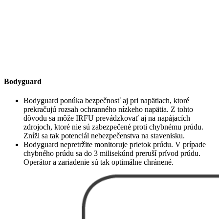
Bodyguard
Bodyguard ponúka bezpečnosť aj pri napätiach, ktoré
prekračujú rozsah ochranného nízkeho napätia. Z tohto
dôvodu sa môže IRFU prevádzkovať aj na napájacích
zdrojoch, ktoré nie sú zabezpečené proti chybnému prúdu.
Zníži sa tak potenciál nebezpečenstva na stavenisku.
Bodyguard nepretržite monitoruje prietok prúdu. V prípade
chybného prúdu sa do 3 milisekúnd preruší prívod prúdu.
Operátor a zariadenie sú tak optimálne chránené.