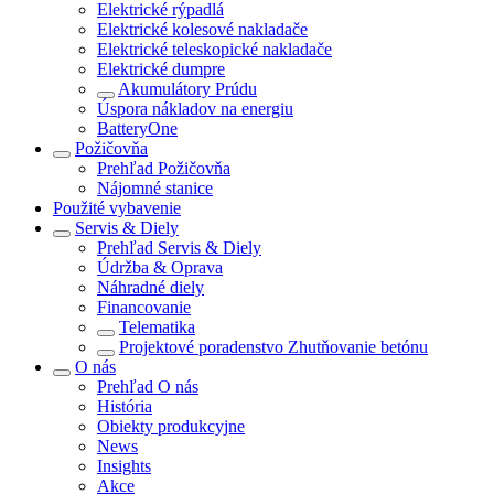
Elektrické rýpadlá
Elektrické kolesové nakladače
Elektrické teleskopické nakladače
Elektrické dumpre
Akumulátory Prúdu
Úspora nákladov na energiu
BatteryOne
Požičovňa
Prehľad
Požičovňa
Nájomné stanice
Použité vybavenie
Servis & Diely
Prehľad
Servis & Diely
Údržba & Oprava
Náhradné diely
Financovanie
Telematika
Projektové poradenstvo Zhutňovanie betónu
O nás
Prehľad
O nás
História
Obiekty produkcyjne
News
Insights
Akce