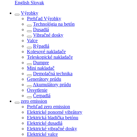
English
Slovak
Výrobky
Prehľad
Výrobky
Technológia na betón
Dusadlá
Vibračné dosky
Valce
Rýpadlá
Kolesové nakladače
Teleskopické nakladače
Dumpre
Mini nakladač
Demolačná technika
Generátory prúdu
Akumulátory prúdu
Osvetlenie
Čerpadlá
zero emission
Prehľad
zero emission
Elektrické ponorné vibrátory
Elektrická hladička betónu
Elektrické dusadlá
Elektrické vibračné dosky
Elektrické valce