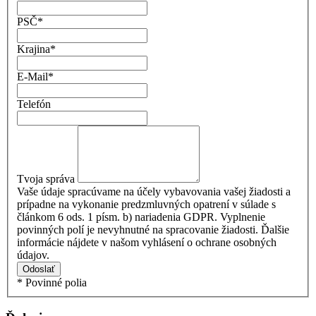
PSČ
*
Krajina
*
E-Mail
*
Telefón
Tvoja správa
Vaše údaje spracúvame na účely vybavovania vašej žiadosti a
prípadne na vykonanie predzmluvných opatrení v súlade s
článkom 6 ods. 1 písm. b) nariadenia GDPR. Vyplnenie
povinných polí je nevyhnutné na spracovanie žiadosti. Ďalšie
informácie nájdete v našom vyhlásení o ochrane osobných
údajov.
Odoslať
* Povinné polia