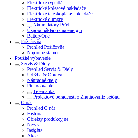
Elektrické rýpadlá
Elektrické kolesové nakladače
Elektrické teleskopické nakladače
Elektrické dumpre
Akumulátory Prúdu
Úspora nákladov na energiu
BatteryOne
Požičovňa
Prehľad
Požičovňa
Nájomné stanice
Použité vybavenie
Servis & Diely
Prehľad
Servis & Diely
Údržba & Oprava
Náhradné diely
Financovanie
Telematika
Projektové poradenstvo Zhutňovanie betónu
O nás
Prehľad
O nás
História
Obiekty produkcyjne
News
Insights
Akce