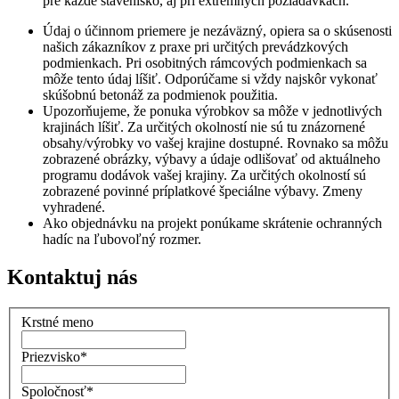
pre každé stavenisko, aj pri extrémnych požiadavkách.
Údaj o účinnom priemere je nezáväzný, opiera sa o skúsenosti
našich zákazníkov z praxe pri určitých prevádzkových
podmienkach. Pri osobitných rámcových podmienkach sa
môže tento údaj líšiť. Odporúčame si vždy najskôr vykonať
skúšobnú betonáž za podmienok použitia.
Upozorňujeme, že ponuka výrobkov sa môže v jednotlivých
krajinách líšiť. Za určitých okolností nie sú tu znázornené
obsahy/výrobky vo vašej krajine dostupné. Rovnako sa môžu
zobrazené obrázky, výbavy a údaje odlišovať od aktuálneho
programu dodávok vašej krajiny. Za určitých okolností sú
zobrazené povinné príplatkové špeciálne výbavy. Zmeny
vyhradené.
Ako objednávku na projekt ponúkame skrátenie ochranných
hadíc na ľubovoľný rozmer.
Kontaktuj nás
Krstné meno
Priezvisko
*
Spoločnosť
*