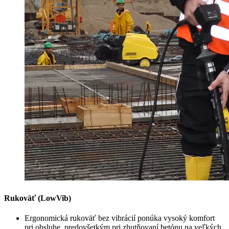
Rukoväť (LowVib)
Ergonomická rukoväť bez vibrácií ponúka vysoký komfort
pri obsluhe, predovšetkým pri zhutňovaní betónu na veľkých