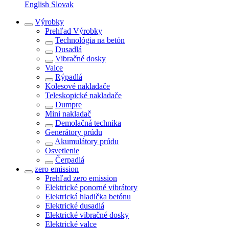
English
Slovak
Výrobky
Prehľad
Výrobky
Technológia na betón
Dusadlá
Vibračné dosky
Valce
Rýpadlá
Kolesové nakladače
Teleskopické nakladače
Dumpre
Mini nakladač
Demolačná technika
Generátory prúdu
Akumulátory prúdu
Osvetlenie
Čerpadlá
zero emission
Prehľad
zero emission
Elektrické ponorné vibrátory
Elektrická hladička betónu
Elektrické dusadlá
Elektrické vibračné dosky
Elektrické valce