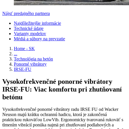
Nájsť predajného partnera
Najdôležitejšie informácie
Technické údaje
Varianty modelov
Médiá a súbory na prevzatie
Home - SK
...
Technológia na betón
Ponorné vibrátory
IRSE-FU
Vysokofrekvenčné ponorné vibrátory
IRSE-FU: Viac komfortu pri zhutňovaní
betónu
Vysokofrekvenčné ponorné vibrátory radu IRSE FU od Wacker
Neuson majú krátku ochrannú hadicu, ktorá je zakončená
praktickou rukoväťou LowVib. Ergonomicky tvarovaná rukoväť s
tlmením vibrácií ponúka najmä pri zhutňovaní podlahových a