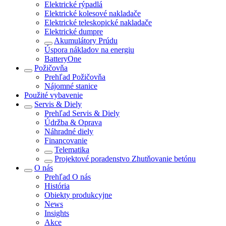
Elektrické rýpadlá
Elektrické kolesové nakladače
Elektrické teleskopické nakladače
Elektrické dumpre
Akumulátory Prúdu
Úspora nákladov na energiu
BatteryOne
Požičovňa
Prehľad
Požičovňa
Nájomné stanice
Použité vybavenie
Servis & Diely
Prehľad
Servis & Diely
Údržba & Oprava
Náhradné diely
Financovanie
Telematika
Projektové poradenstvo Zhutňovanie betónu
O nás
Prehľad
O nás
História
Obiekty produkcyjne
News
Insights
Akce