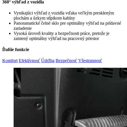
360° výhľad z vozidla
Vynikajúci výhľad z vozidla vďaka veľkým preskleným
plochám a úzkym stĺpikom kabíny
Panoramatické čelné sklo pre optimálny výhľad na prídavné
zariadenie
Vysoká úroveň kvality a bezpečnosti práce, pretože je
zaistený optimálny výhľad na pracovný priestor
Ďalšie funkcie
Komfort
Efektívnosť
Údržba
Bezpečnosť
Všestrannosť