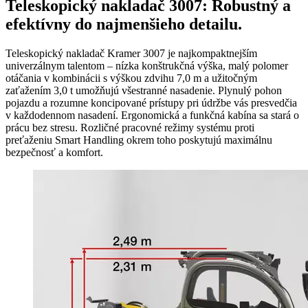
Teleskopický nakladač 3007: Robustný a
efektívny do najmenšieho detailu.
Teleskopický nakladač Kramer 3007 je najkompaktnejším
univerzálnym talentom – nízka konštrukčná výška, malý polomer
otáčania v kombinácii s výškou zdvihu 7,0 m a užitočným
zaťažením 3,0 t umožňujú všestranné nasadenie. Plynulý pohon
pojazdu a rozumne koncipované prístupy pri údržbe vás presvedčia
v každodennom nasadení. Ergonomická a funkčná kabína sa stará o
prácu bez stresu. Rozličné pracovné režimy systému proti
preťaženiu Smart Handling okrem toho poskytujú maximálnu
bezpečnosť a komfort.