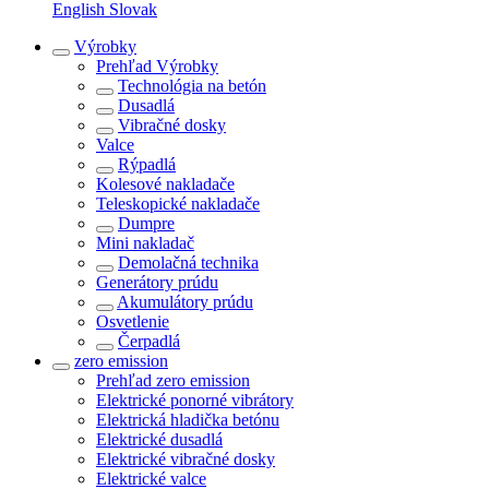
English
Slovak
Výrobky
Prehľad
Výrobky
Technológia na betón
Dusadlá
Vibračné dosky
Valce
Rýpadlá
Kolesové nakladače
Teleskopické nakladače
Dumpre
Mini nakladač
Demolačná technika
Generátory prúdu
Akumulátory prúdu
Osvetlenie
Čerpadlá
zero emission
Prehľad
zero emission
Elektrické ponorné vibrátory
Elektrická hladička betónu
Elektrické dusadlá
Elektrické vibračné dosky
Elektrické valce