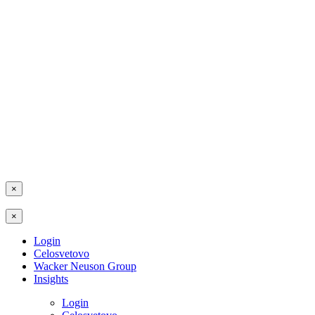
×
×
Login
Celosvetovo
Wacker Neuson Group
Insights
Login