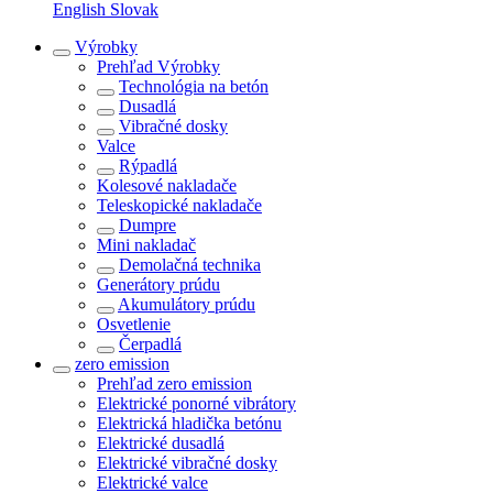
English
Slovak
Výrobky
Prehľad
Výrobky
Technológia na betón
Dusadlá
Vibračné dosky
Valce
Rýpadlá
Kolesové nakladače
Teleskopické nakladače
Dumpre
Mini nakladač
Demolačná technika
Generátory prúdu
Akumulátory prúdu
Osvetlenie
Čerpadlá
zero emission
Prehľad
zero emission
Elektrické ponorné vibrátory
Elektrická hladička betónu
Elektrické dusadlá
Elektrické vibračné dosky
Elektrické valce