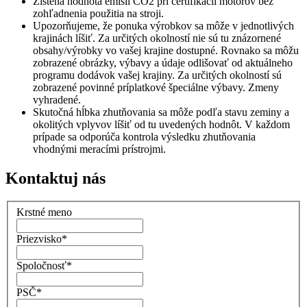
Zistená hodnota emisií CO2 pri certifikácii motorov bez
zohľadnenia použitia na stroji.
Upozorňujeme, že ponuka výrobkov sa môže v jednotlivých
krajinách líšiť. Za určitých okolností nie sú tu znázornené
obsahy/výrobky vo vašej krajine dostupné. Rovnako sa môžu
zobrazené obrázky, výbavy a údaje odlišovať od aktuálneho
programu dodávok vašej krajiny. Za určitých okolností sú
zobrazené povinné príplatkové špeciálne výbavy. Zmeny
vyhradené.
Skutočná hĺbka zhutňovania sa môže podľa stavu zeminy a
okolitých vplyvov líšiť od tu uvedených hodnôt. V každom
prípade sa odporúča kontrola výsledku zhutňovania
vhodnými meracími prístrojmi.
Kontaktuj nás
Krstné meno
Priezvisko
*
Spoločnosť
*
PSČ
*