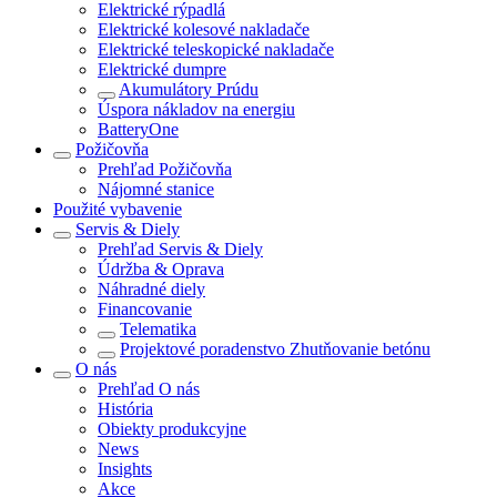
Elektrické rýpadlá
Elektrické kolesové nakladače
Elektrické teleskopické nakladače
Elektrické dumpre
Akumulátory Prúdu
Úspora nákladov na energiu
BatteryOne
Požičovňa
Prehľad
Požičovňa
Nájomné stanice
Použité vybavenie
Servis & Diely
Prehľad
Servis & Diely
Údržba & Oprava
Náhradné diely
Financovanie
Telematika
Projektové poradenstvo Zhutňovanie betónu
O nás
Prehľad
O nás
História
Obiekty produkcyjne
News
Insights
Akce