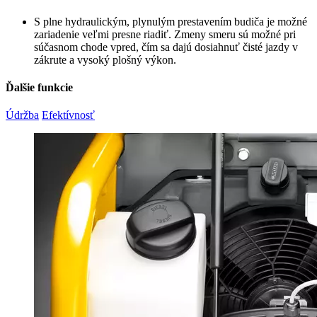
S plne hydraulickým, plynulým prestavením budiča je možné
zariadenie veľmi presne riadiť. Zmeny smeru sú možné pri
súčasnom chode vpred, čím sa dajú dosiahnuť čisté jazdy v
zákrute a vysoký plošný výkon.
Ďalšie funkcie
Údržba
Efektívnosť