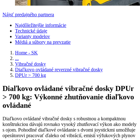
Nájsť predajného partnera
Najdôležitejšie informácie
Technické údaje
Varianty modelov
Médiá a súbory na prevzatie
Home - SK
...
Vibračné dosky
Diaľkovo ovládané reverzné vibračné dosky
DPUr > 700 kg
Diaľkovo ovládané vibračné dosky DPUr
> 700 kg: Výkonné zhutňovanie diaľkovo
ovládané
Diaľkovo ovládané vibračné dosky s robustnou a kompaktnou
konštrukciou dávajú rovnako vysoký zhutňovací výkon ako modely
s ojom. Pohodlné diaľkové ovládanie s dvomi joystickmi umožňuje
operátorovi pracovať ďaleko od vibrácií, emisií výfukových plynov