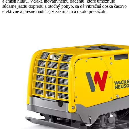
a emisií hluku. Vďaka inovatívnemu riadeniu, ktoré umožňuje
súčasne jazdu dopredu a otočný pohyb, sa dá vibračná doska časovo
efektívne a presne riadiť aj v zákrutách a okolo prekážok.