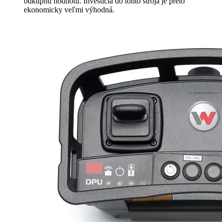
odkupnú hodnotu. Investícia do tohto stroja je preto
ekonomicky veľmi výhodná.