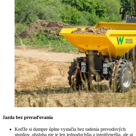
Jazda bez preraďovania
Keďže si dumpre úplne vystačia bez radenia prevodových
stupňov, obsluha nie je len jednoduchšia a intuitívnejšia, ale aj