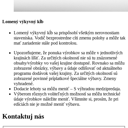
Lomený výkyvný kĺb
Lomený výkyvný kĺb sa prispôsobí všetkým nerovnostiam
staveniska. Vodič bezprostredne cíti zmenu polohy a môže tak
mať zariadenie stále pod kontrolou.
Upozorňujeme, že ponuka výrobkov sa môže v jednotlivých
krajinách líšiť. Za určitých okolností nie sú tu znázornené
obsahy/výrobky vo vašej krajine dostupné. Rovnako sa môžu
zobrazené obrázky, výbavy a údaje odlišovať od aktuálneho
programu dodávok vašej krajiny. Za určitých okolností sú
zobrazené povinné príplatkové špeciálne výbavy. Zmeny
vyhradené.
Dodacie lehoty sa môžu meniť – S výhradou medzipredaja.
Výberom rôznych voliteľných možností sa môžu technické
údaje výrobkov náležite meniť. Všimnite si, prosím, že pri
edíciách nie je možné meniť výbavu.
Kontaktuj nás