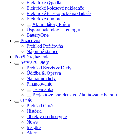
Elektrické rýpadlá
Elektrické kolesové nakladače
Elektrické teleskopické nakladače
Elektrické dumpre
Akumulátory Prúdu
Úspora nákladov na energiu
BatteryOne
Požičovňa
Prehľad
Požičovňa
Nájomné stanice
Použité vybavenie
Servis & Diely
Prehľad
Servis & Diely
Údržba & Oprava
Náhradné diely
Financovanie
Telematika
Projektové poradenstvo Zhutňovanie betónu
O nás
Prehľad
O nás
História
Obiekty produkcyjne
News
Insights
Akce