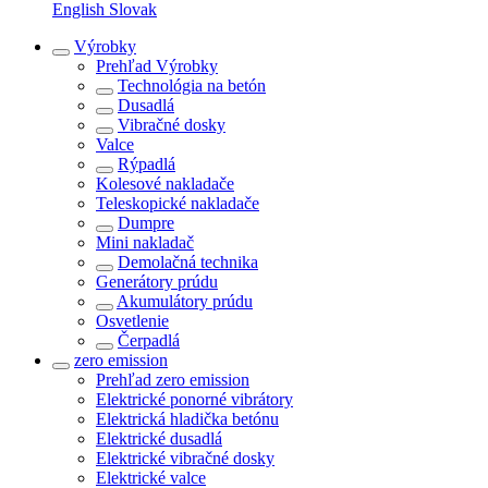
English
Slovak
Výrobky
Prehľad
Výrobky
Technológia na betón
Dusadlá
Vibračné dosky
Valce
Rýpadlá
Kolesové nakladače
Teleskopické nakladače
Dumpre
Mini nakladač
Demolačná technika
Generátory prúdu
Akumulátory prúdu
Osvetlenie
Čerpadlá
zero emission
Prehľad
zero emission
Elektrické ponorné vibrátory
Elektrická hladička betónu
Elektrické dusadlá
Elektrické vibračné dosky
Elektrické valce