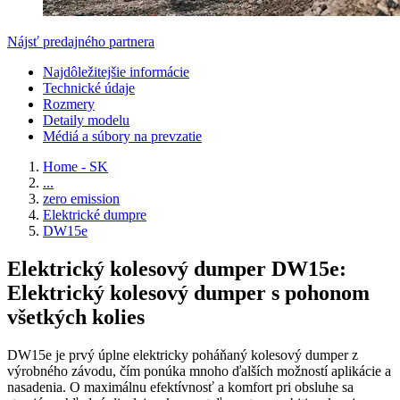
Nájsť predajného partnera
Najdôležitejšie informácie
Technické údaje
Rozmery
Detaily modelu
Médiá a súbory na prevzatie
Home - SK
...
zero emission
Elektrické dumpre
DW15e
Elektrický kolesový dumper DW15e:
Elektrický kolesový dumper s pohonom
všetkých kolies
DW15e je prvý úplne elektricky poháňaný kolesový dumper z
výrobného závodu, čím ponúka mnoho ďalších možností aplikácie a
nasadenia. O maximálnu efektívnosť a komfort pri obsluhe sa