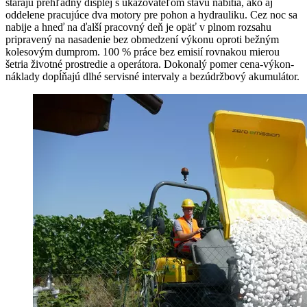
starajú prehľadný displej s ukazovateľom stavu nabitia, ako aj
oddelene pracujúce dva motory pre pohon a hydrauliku. Cez noc sa
nabije a hneď na ďalší pracovný deň je opäť v plnom rozsahu
pripravený na nasadenie bez obmedzení výkonu oproti bežným
kolesovým dumprom. 100 % práce bez emisií rovnakou mierou
šetria životné prostredie a operátora. Dokonalý pomer cena-výkon-
náklady dopĺňajú dlhé servisné intervaly a bezúdržbový akumulátor.