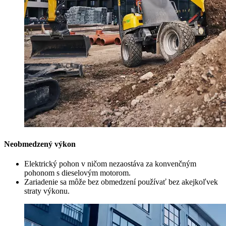
Neobmedzený výkon
Elektrický pohon v ničom nezaostáva za konvenčným
pohonom s dieselovým motorom.
Zariadenie sa môže bez obmedzení používať bez akejkoľvek
straty výkonu.