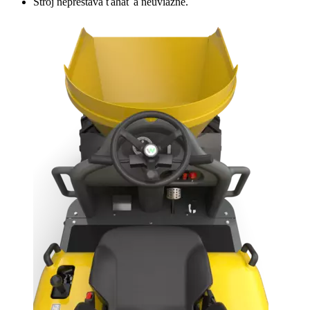
Stroj neprestáva ťahať a neuviazne.