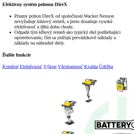
Efektívny systém pohonu DireX
Priamy pohon DireX od spoločnosti Wacker Neuson
nevyžaduje klinový remeň, a preto dosahuje vysokú
efektívnosť a dlhú dobu chodu.
Odpadá tým kĺbový remeň ako typický diel podliehajúci
opotrebovaniu, čím sa znižujú prevádzkové náklady a
náklady na náhradné diely.
Ďalšie funkcie
Komfort
Efektívnosť
Výkon
Všestrannosť
Kvalita
Údržba