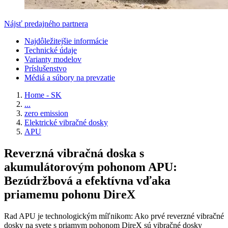
Nájsť predajného partnera
Najdôležitejšie informácie
Technické údaje
Varianty modelov
Príslušenstvo
Médiá a súbory na prevzatie
Home - SK
...
zero emission
Elektrické vibračné dosky
APU
Reverzná vibračná doska s
akumulátorovým pohonom APU:
Bezúdržbová a efektívna vďaka
priamemu pohonu DireX
Rad APU je technologickým míľnikom: Ako prvé reverzné vibračné
dosky na svete s priamym pohonom DireX sú vibračné dosky