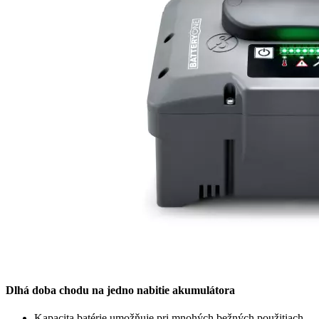
Dlhá doba chodu na jedno nabitie akumulátora
Kapacita batérie umožňuje pri mnohých bežných použitiach