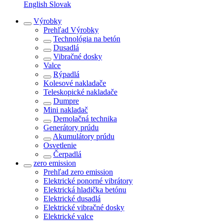
English
Slovak
Výrobky
Prehľad
Výrobky
Technológia na betón
Dusadlá
Vibračné dosky
Valce
Rýpadlá
Kolesové nakladače
Teleskopické nakladače
Dumpre
Mini nakladač
Demolačná technika
Generátory prúdu
Akumulátory prúdu
Osvetlenie
Čerpadlá
zero emission
Prehľad
zero emission
Elektrické ponorné vibrátory
Elektrická hladička betónu
Elektrické dusadlá
Elektrické vibračné dosky
Elektrické valce