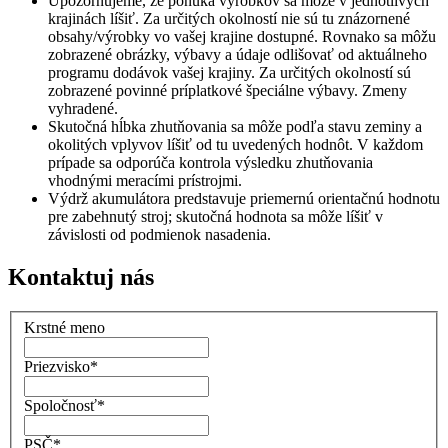
Upozorňujeme, že ponuka výrobkov sa môže v jednotlivých
krajinách líšiť. Za určitých okolností nie sú tu znázornené
obsahy/výrobky vo vašej krajine dostupné. Rovnako sa môžu
zobrazené obrázky, výbavy a údaje odlišovať od aktuálneho
programu dodávok vašej krajiny. Za určitých okolností sú
zobrazené povinné príplatkové špeciálne výbavy. Zmeny
vyhradené.
Skutočná hĺbka zhutňovania sa môže podľa stavu zeminy a
okolitých vplyvov líšiť od tu uvedených hodnôt. V každom
prípade sa odporúča kontrola výsledku zhutňovania
vhodnými meracími prístrojmi.
Výdrž akumulátora predstavuje priemernú orientačnú hodnotu
pre zabehnutý stroj; skutočná hodnota sa môže líšiť v
závislosti od podmienok nasadenia.
Kontaktuj nás
Krstné meno
Priezvisko
*
Spoločnosť
*
PSČ
*