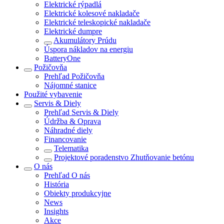
Elektrické rýpadlá
Elektrické kolesové nakladače
Elektrické teleskopické nakladače
Elektrické dumpre
Akumulátory Prúdu
Úspora nákladov na energiu
BatteryOne
Požičovňa
Prehľad
Požičovňa
Nájomné stanice
Použité vybavenie
Servis & Diely
Prehľad
Servis & Diely
Údržba & Oprava
Náhradné diely
Financovanie
Telematika
Projektové poradenstvo Zhutňovanie betónu
O nás
Prehľad
O nás
História
Obiekty produkcyjne
News
Insights
Akce