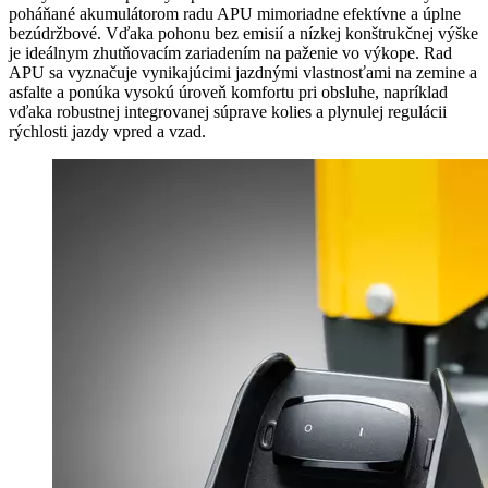
poháňané akumulátorom radu APU mimoriadne efektívne a úplne
bezúdržbové. Vďaka pohonu bez emisií a nízkej konštrukčnej výške
je ideálnym zhutňovacím zariadením na paženie vo výkope. Rad
APU sa vyznačuje vynikajúcimi jazdnými vlastnosťami na zemine a
asfalte a ponúka vysokú úroveň komfortu pri obsluhe, napríklad
vďaka robustnej integrovanej súprave kolies a plynulej regulácii
rýchlosti jazdy vpred a vzad.