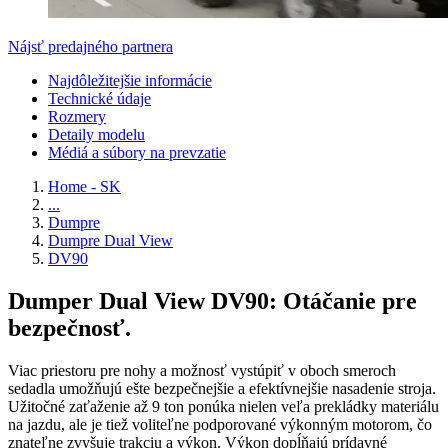
Nájsť predajného partnera
Najdôležitejšie informácie
Technické údaje
Rozmery
Detaily modelu
Médiá a súbory na prevzatie
Home - SK
...
Dumpre
Dumpre Dual View
DV90
Dumper Dual View DV90: Otáčanie pre
bezpečnosť.
Viac priestoru pre nohy a možnosť vystúpiť v oboch smeroch
sedadla umožňujú ešte bezpečnejšie a efektívnejšie nasadenie stroja.
Užitočné zaťaženie až 9 ton ponúka nielen veľa prekládky materiálu
na jazdu, ale je tiež voliteľne podporované výkonným motorom, čo
znateľne zvyšuje trakciu a výkon. Výkon dopĺňajú prídavné