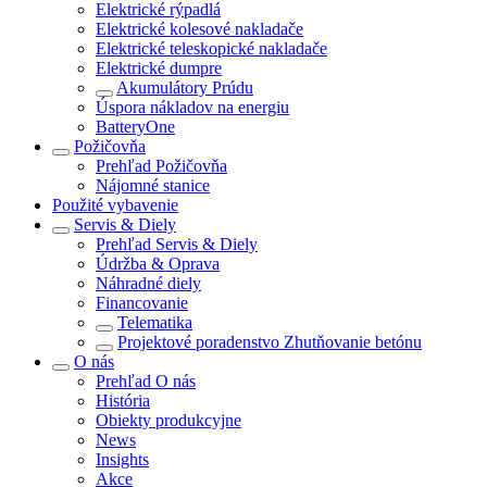
Elektrické rýpadlá
Elektrické kolesové nakladače
Elektrické teleskopické nakladače
Elektrické dumpre
Akumulátory Prúdu
Úspora nákladov na energiu
BatteryOne
Požičovňa
Prehľad
Požičovňa
Nájomné stanice
Použité vybavenie
Servis & Diely
Prehľad
Servis & Diely
Údržba & Oprava
Náhradné diely
Financovanie
Telematika
Projektové poradenstvo Zhutňovanie betónu
O nás
Prehľad
O nás
História
Obiekty produkcyjne
News
Insights
Akce