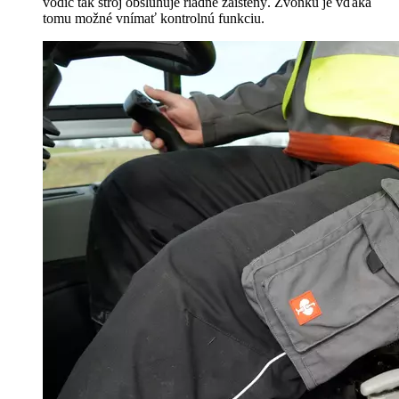
vodič tak stroj obsluhuje riadne zaistený. Zvonku je vďaka
tomu možné vnímať kontrolnú funkciu.