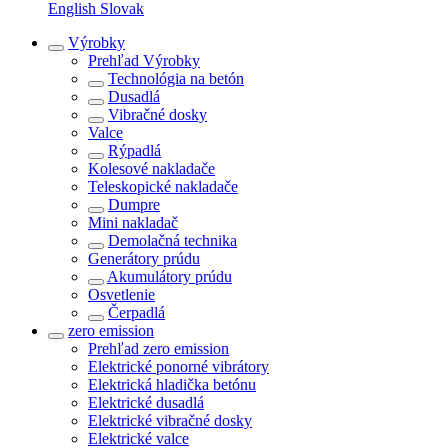
English
Slovak
Výrobky
Prehľad
Výrobky
Technológia na betón
Dusadlá
Vibračné dosky
Valce
Rýpadlá
Kolesové nakladače
Teleskopické nakladače
Dumpre
Mini nakladač
Demolačná technika
Generátory prúdu
Akumulátory prúdu
Osvetlenie
Čerpadlá
zero emission
Prehľad
zero emission
Elektrické ponorné vibrátory
Elektrická hladička betónu
Elektrické dusadlá
Elektrické vibračné dosky
Elektrické valce