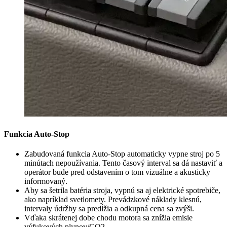
Funkcia Auto-Stop
Zabudovaná funkcia Auto-Stop automaticky vypne stroj po 5
minútach nepoužívania. Tento časový interval sa dá nastaviť a
operátor bude pred odstavením o tom vizuálne a akusticky
informovaný.
Aby sa šetrila batéria stroja, vypnú sa aj elektrické spotrebiče,
ako napríklad svetlomety. Prevádzkové náklady klesnú,
intervaly údržby sa predĺžia a odkupná cena sa zvýši.
Vďaka skrátenej dobe chodu motora sa znížia emisie
výfukových plynov/CO2.