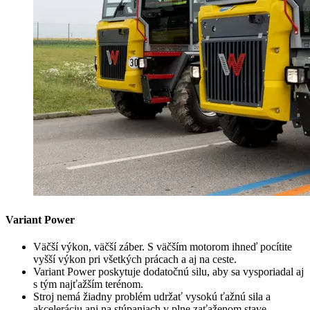
Variant Power
Väčší výkon, väčší záber. S väčším motorom ihneď pocítite
vyšší výkon pri všetkých prácach a aj na ceste.
Variant Power poskytuje dodatočnú silu, aby sa vysporiadal aj
s tým najťažším terénom.
Stroj nemá žiadny problém udržať vysokú ťažnú sila a
akceleráciu ani na stúpaniach v plne zaťaženom stave.