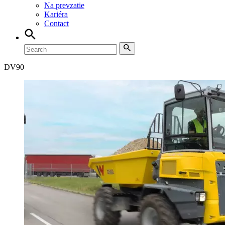
Na prevzatie
Kariéra
Contact
DV
90