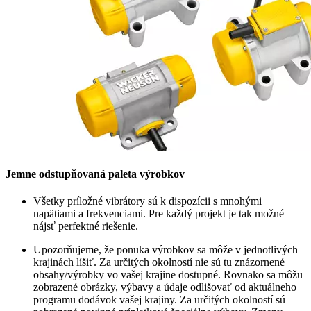
Jemne odstupňovaná paleta výrobkov
Všetky príložné vibrátory sú k dispozícii s mnohými
napätiami a frekvenciami. Pre každý projekt je tak možné
nájsť perfektné riešenie.
Upozorňujeme, že ponuka výrobkov sa môže v jednotlivých
krajinách líšiť. Za určitých okolností nie sú tu znázornené
obsahy/výrobky vo vašej krajine dostupné. Rovnako sa môžu
zobrazené obrázky, výbavy a údaje odlišovať od aktuálneho
programu dodávok vašej krajiny. Za určitých okolností sú