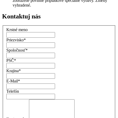
zobrazené povinné príplatkové špeciálne výbavy. Zmeny
vyhradené.
Kontaktuj nás
Krstné meno
Priezvisko
*
Spoločnosť
*
PSČ
*
Krajina
*
E-Mail
*
Telefón