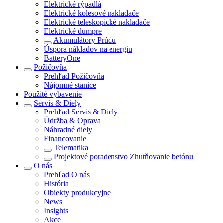
Elektrické rýpadlá
Elektrické kolesové nakladače
Elektrické teleskopické nakladače
Elektrické dumpre
Akumulátory Prúdu
Úspora nákladov na energiu
BatteryOne
Požičovňa
Prehľad
Požičovňa
Nájomné stanice
Použité vybavenie
Servis & Diely
Prehľad
Servis & Diely
Údržba & Oprava
Náhradné diely
Financovanie
Telematika
Projektové poradenstvo Zhutňovanie betónu
O nás
Prehľad
O nás
História
Obiekty produkcyjne
News
Insights
Akce