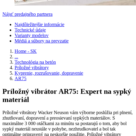
Nájsť predajného partnera
Najdôležitejšie informácie
Technické údaje
Varianty modelov
Médiá a súbory na prevzatie
Home - SK
...
Technológia na betón
Príložné vibrátory
Kyprenie, rozrušovanie, dopravenie
AR75
Príložný vibrátor AR75: Expert na sypký
materiál
Príložné vibrátory Wacker Neuson vám výborne poslúžia pri plnení,
zhutňovaní, dopravení a preosievaní sypkých materiálov. S
maximálne 3 000 otáčkami za minútu sa postarajú o tom, aby bol
sypký materiál neustále v pohybe, nezhrudkovatel a bol tak
optimálne pripravený na neskoršie použitie. Príložné vibrátory