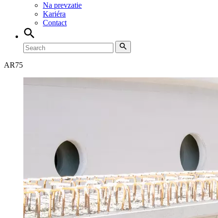
Na prevzatie
Kariéra
Contact
AR
75