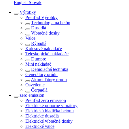
English
Slovak
Výrobky
Prehľad
Výrobky
Technológia na betón
Dusadlá
Vibračné dosky
Valce
Rýpadlá
Kolesové nakladače
Teleskopické nakladače
Dumpre
Mini nakladač
Demolačná technika
Generátory prúdu
Akumulátory prúdu
Osvetlenie
Čerpadlá
zero emission
Prehľad
zero emission
Elektrické ponorné vibrátory
Elektrická hladička betónu
Elektrické dusadlá
Elektrické vibračné dosky
Elektrické valce